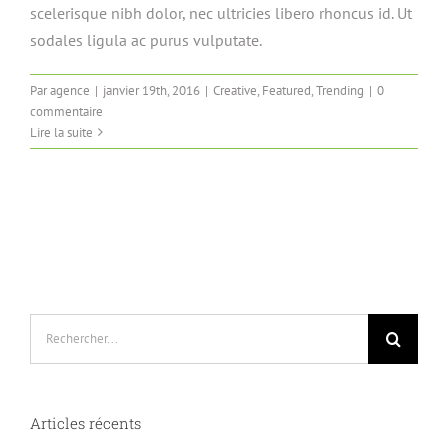
scelerisque nibh dolor, nec ultricies libero rhoncus id. Ut
sodales ligula ac purus vulputate.
Par
agence
|
janvier 19th, 2016
|
Creative
,
Featured
,
Trending
|
0
commentaire
Lire la suite
Rechercher:
Articles récents